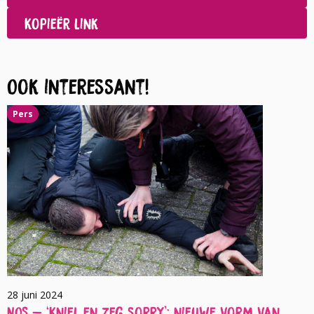
LinkedIn
Kopieër link
Ook interessant!
Pers
28 juni 2024
NOS – ‘Kniel en zeg sorry’: nieuwe vorm van