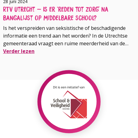
28 juni 2024
RTV Utrecht – Is er ‘reden tot zorg’ na
bangalijst op middelbare school?
Is het verspreiden van seksistische of beschadigende
informatie een trend aan het worden? In de Utrechtse
gemeenteraad vraagt een ruime meerderheid van de
partijen zich dat af na het nieuws over een bangalijst op
Verder lezen
het Leidsche Rijn College. En is dit fenomeen tegen te
Lees
gaan? Loïs Gampierakis van School & Veiligheid is
meer
gevraagd hierop in grote lijnen een paar antwoorden te
over
geven. Je vindt het artikel hieronder.