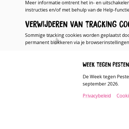
Meer informatie omtrent het in- en uitschakelen
instructies en/of met behulp van de Help-functi
Verwijderen van tracking co
Sommige tracking cookies worden geplaatst door
permanent blokkeren via je browserinstellingen
Week tegen Peste
De Week tegen Pesten
september 2026.
Privacybeleid
Cooki
Go
Go
to
to