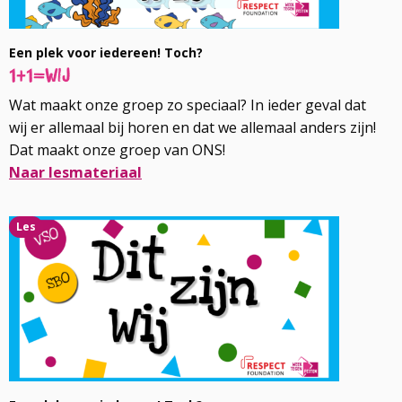
Een plek voor iedereen! Toch?
1+1=wij
Wat maakt onze groep zo speciaal? In ieder geval dat
wij er allemaal bij horen en dat we allemaal anders zijn!
Dat maakt onze groep van ONS!
Naar lesmateriaal
Lees
Les
meer
over