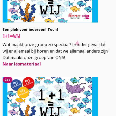
Een plek voor iedereen! Toch?
1+1=wij
Wat maakt onze groep zo speciaal? In ieder geval dat
wij er allemaal bij horen en dat we allemaal anders zijn!
Dat maakt onze groep van ONS!
Naar lesmateriaal
Lees
Les
meer
over