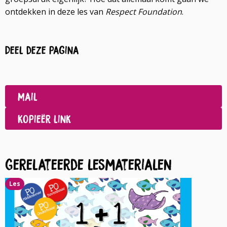
ontdekken in deze les van
Respect Foundation
.
Deel deze pagina
Deel
op
Deel
Facebook
op
Mail
LinkedIn
Kopieër link
Gerelateerde lesmaterialen
Les