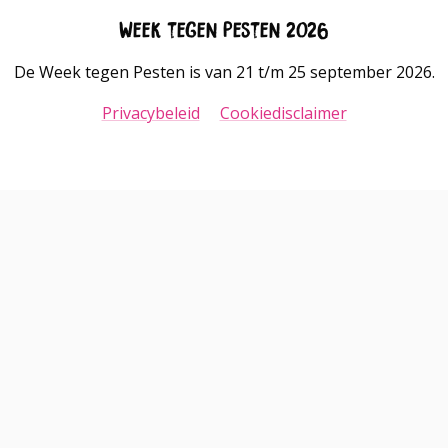
Week tegen Pesten 2026
De Week tegen Pesten is van 21 t/m 25 september 2026.
Privacybeleid
Cookiedisclaimer
Go
Go
to
to
LinkedIn
Instagram