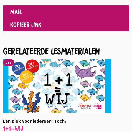
op
Deel
Facebook
op
Mail
LinkedIn
Kopieër link
Gerelateerde lesmaterialen
Les
Een plek voor iedereen! Toch?
1+1=wij