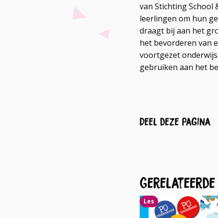
van Stichting School 
leerlingen om hun ge
draagt bij aan het g
het bevorderen van ee
voortgezet onderwijs.
gebruiken aan het be
Deel deze pagina
Gerelateerde
Lees
Les
meer