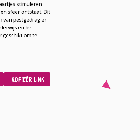
kaartjes stimuleren
n sfeer ontstaat. Dit
n van pestgedrag en
nderwijs en het
er geschikt om te
Kopieër link