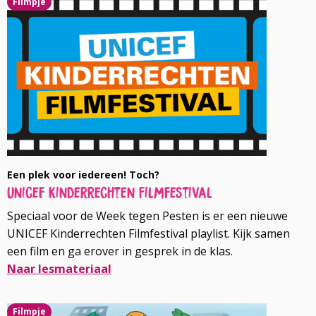
Filmpje
meer
over
Een plek voor iedereen! Toch?
Unicef Kinderrechten Filmfestival
Speciaal voor de Week tegen Pesten is er een nieuwe
UNICEF Kinderrechten Filmfestival playlist. Kijk samen
een film en ga erover in gesprek in de klas.
Naar lesmateriaal
Lees
Filmpje
meer