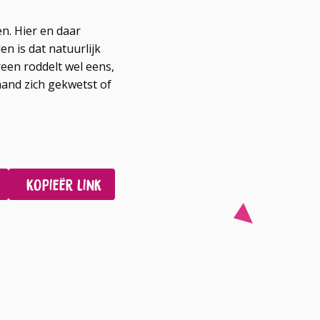
n. Hier en daar
n is dat natuurlijk
reen roddelt wel eens,
mand zich gekwetst of
Kopieër link