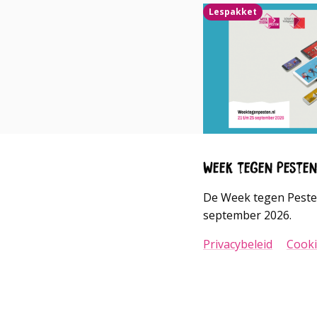
Lees
Lespakket
meer
over
Week tegen Peste
De Week tegen Pesten
september 2026.
Privacybeleid
Cooki
Go
Go
to
to