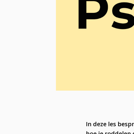
In deze les besp
hoe je roddelen 