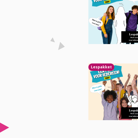
over
Lees
Lespakket
meer
over