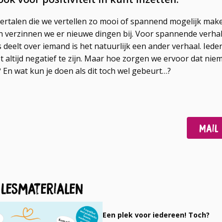
vertalen die we vertellen zo mooi of spannend mogelijk make
n verzinnen we er nieuwe dingen bij. Voor spannende verhale
ts deelt over iemand is het natuurlijk een ander verhaal. Iede
t altijd negatief te zijn. Maar hoe zorgen we ervoor dat nie
 En wat kun je doen als dit toch wel gebeurt…?
Deel
Deel
Mail
op
op
Facebook
LinkedIn
 lesmaterialen
Een plek voor iedereen! Toch?