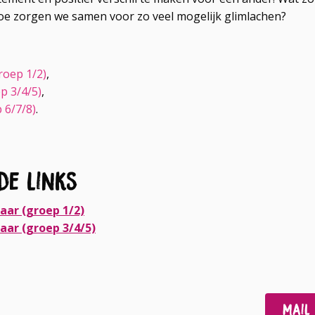
oe zorgen we samen voor zo veel mogelijk glimlachen?
roep 1/2)
,
p 3/4/5)
,
 6/7/8)
.
de links
aar (groep 1/2)
aar (groep 3/4/5)
Deel
Deel
Mail