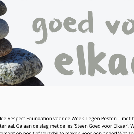
elde Respect Foundation voor de Week Tegen Pesten – met 
teriaal. Ga aan de slag met de les ‘Steen Goed voor Elkaar’.
ement en positief verschil te maken voor een ander! Wat zou