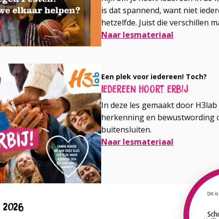
is dat spannend, want niet iede
hetzelfde. Juist die verschillen 
Naar lesmateriaal
Een plek voor iedereen! Toch?
Iedereen hoort erbij
In deze les gemaakt door H3lab 
herkenning en bewustwording o
buitensluiten.
Naar lesmateriaal
n 2026