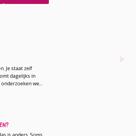
 Je staat zelf
komt dagelijks in
es onderzoeken we
ke rol je daarin
 zijn wij?
pen?
klas is anders. Soms