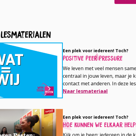
op
op
Facebook
LinkedIn
 lesmaterialen
Een plek voor iedereen! Toch?
Positive Peer Pressure
We leven met veel mensen samen.
centraal in jouw leven, maar je 
contact met anderen. In deze l
hoe groepen functioneren en wel
Naar lesmateriaal
hebt. En wat betekent 'wij' en wie
Een plek voor iedereen! Toch?
Hoe kunnen we elkaar hel
Kijk om je heen: iedereen in de 