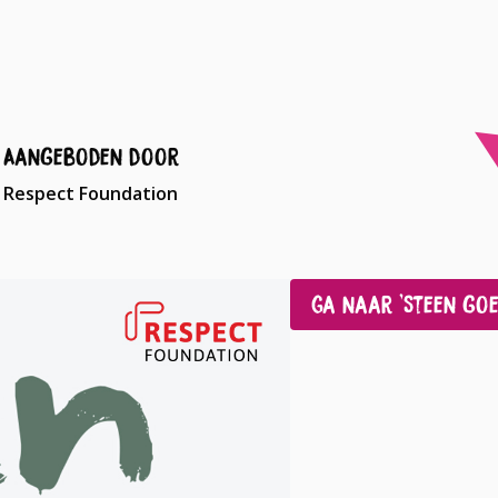
Aangeboden door
Respect Foundation
Ga naar 'Steen goe