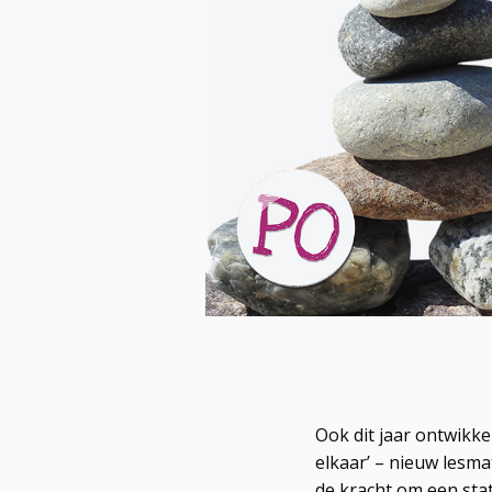
Ook dit jaar ontwikk
elkaar’ – nieuw lesma
de kracht om een stat