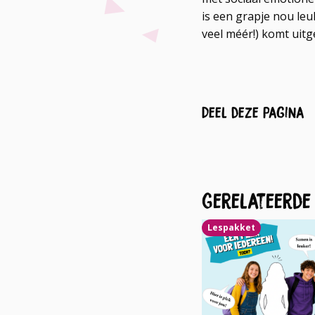
is een grapje nou leu
veel méér!) komt uitg
Deel deze pagina
Gerelateerde
Lees
Lespakket
meer
over