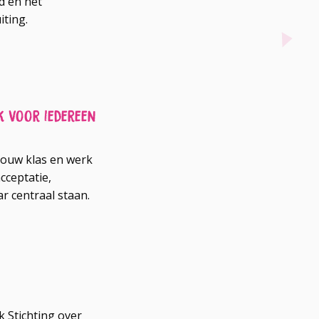
d en het
iting.
 voor iedereen
jouw klas en werk
cceptatie,
r centraal staan.
 Stichting over