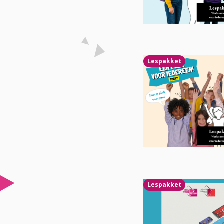
Lees
Lespakket
meer
over
Lees
Lespakket
meer
over