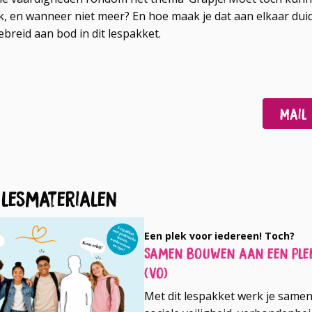
k, en wanneer niet meer? En hoe maak je dat aan elkaar duid
ebreid aan bod in dit lespakket.
Deel
Deel
Mail
op
op
Facebook
LinkedIn
 lesmaterialen
Een plek voor iedereen! Toch?
Samen bouwen aan een plek
(vo)
Met dit lespakket werk je same