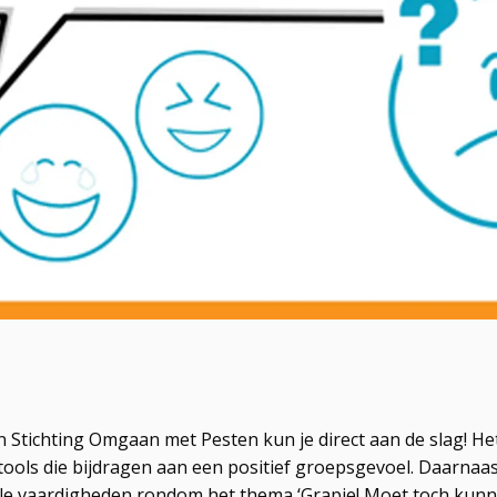
 Stichting Omgaan met Pesten kun je direct aan de slag! He
ools die bijdragen aan een positief groepsgevoel. Daarnaast
le vaardigheden rondom het thema ‘Grapje! Moet toch kun