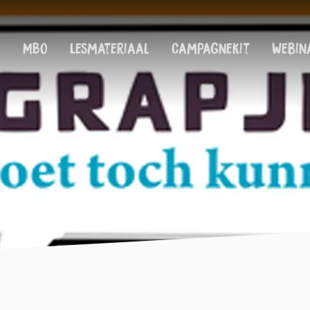
!
MBO
Lesmateriaal
Campagnekit
Webin