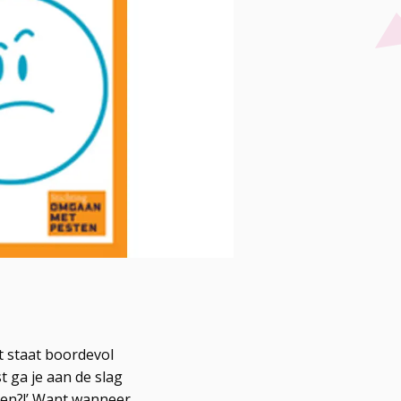
t staat boordevol
 ga je aan de slag
nen?!’ Want wanneer