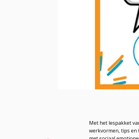
Met het lespakket van
werkvormen, tips en t
met sociaal emotione