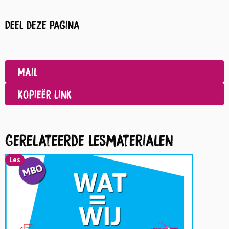
Deel deze pagina
Deel
op
Deel
Facebook
op
Mail
LinkedIn
Kopieër link
Gerelateerde lesmaterialen
Les