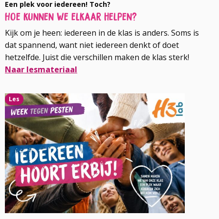
Een plek voor iedereen! Toch?
Hoe kunnen we elkaar helpen?
Kijk om je heen: iedereen in de klas is anders. Soms is
dat spannend, want niet iedereen denkt of doet
hetzelfde. Juist die verschillen maken de klas sterk!
Naar lesmateriaal
Lees
Les
meer
over