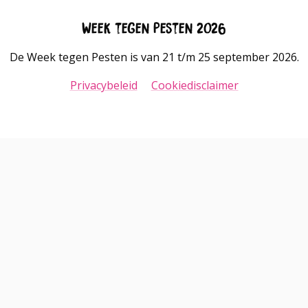
Week tegen Pesten 2026
De Week tegen Pesten is van 21 t/m 25 september 2026.
Privacybeleid
Cookiedisclaimer
Go
Go
to
to
LinkedIn
Instagram