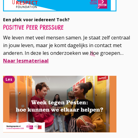
Een plek voor iedereen! Toch?
Positive Peer Pressure
We leven met veel mensen samen. Je staat zelf centraal
in jouw leven, maar je komt dagelijks in contact met
anderen. In deze les onderzoeken we hoe groepen
functioneren en welke rol je daarin hebt. En wat
Naar lesmateriaal
betekent 'wij' en wie zijn wij?
Lees
Les
meer
over