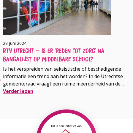
28 juni 2024
RTV Utrecht – Is er ‘reden tot zorg’ na
bangalijst op middelbare school?
Is het verspreiden van seksistische of beschadigende
informatie een trend aan het worden? In de Utrechtse
gemeenteraad vraagt een ruime meerderheid van de
partijen zich dat af na het nieuws over een bangalijst op
Verder lezen
het Leidsche Rijn College. En is dit fenomeen tegen te
Lees
gaan? Loïs Gampierakis van School & Veiligheid is
meer
gevraagd hierop in grote lijnen een paar antwoorden te
over
geven. Je vindt het artikel hieronder.