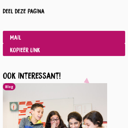
Deel deze pagina
Deel
op
Deel
Facebook
op
Mail
LinkedIn
Kopieër link
Ook interessant!
Blog