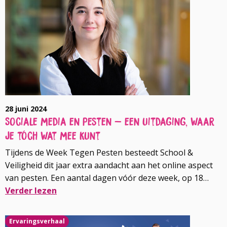
28 juni 2024
Sociale media en pesten – een uitdaging, waar
je tóch wat mee kunt
Tijdens de Week Tegen Pesten besteedt School &
Veiligheid dit jaar extra aandacht aan het online aspect
van pesten. Een aantal dagen vóór deze week, op 18
september 2024, organiseren we een kick-off webinar
Verder lezen
waarbij ik een van de sprekers ben. Ik zal dan specifiek
Lees
ingaan op de invloed van sociale media op pesten en
Ervaringsverhaal
meer