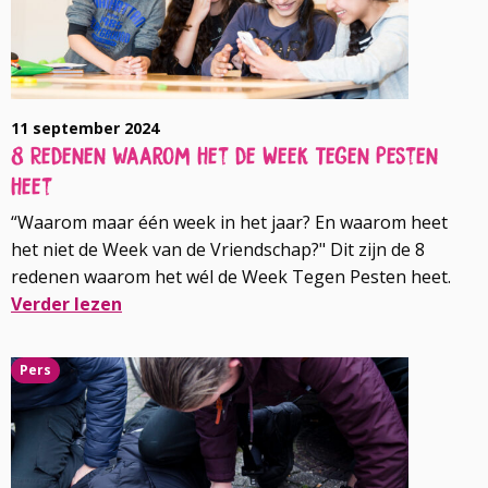
11 september 2024
8 Redenen waarom het de Week Tegen Pesten
heet
“Waarom maar één week in het jaar? En waarom heet
het niet de Week van de Vriendschap?" Dit zijn de 8
redenen waarom het wél de Week Tegen Pesten heet.
Verder lezen
Lees
Pers
meer
over