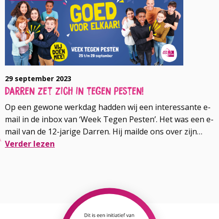
roddelen. In onderstaande tekst vertel ik hier alvast iets
over
over. En ik wil je vooral uitnodigen om ons webinar bij te
wonen!
29 september 2023
Darren zet zich in tegen pesten!
Op een gewone werkdag hadden wij een interessante e-
mail in de inbox van ‘Week Tegen Pesten’. Het was een e-
mail van de 12-jarige Darren. Hij mailde ons over zijn
eigen ervaring met pesten en hoe vastbesloten hij
Verder lezen
daardoor is om pesten tegen te gaan. Hij wilde graag
Lees
een bezoekje brengen aan het team van de Week Tegen
meer
Pesten om ons een paar vragen te stellen.
over