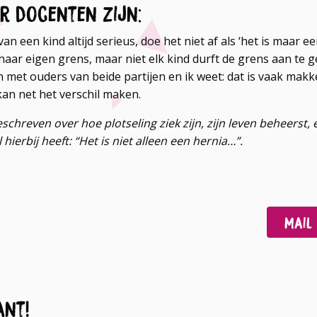
or docenten zijn:
n een kind altijd serieus, doe het niet af als ‘het is maar ee
/haar eigen grens, maar niet elk kind durft de grens aan te 
met ouders van beide partijen en ik weet: dat is vaak makk
an net het verschil maken.
schreven over hoe plotseling ziek zijn, zijn leven beheerst, 
hierbij heeft: “Het is niet alleen een hernia…”.
Deel
Deel
Mail
op
op
Facebook
LinkedIn
ant!