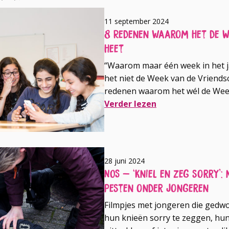
11 september 2024
8 Redenen waarom het de W
heet
“Waarom maar één week in het 
het niet de Week van de Vriendsc
redenen waarom het wél de Wee
Verder lezen
28 juni 2024
NOS – ‘Kniel en zeg sorry’
pesten onder jongeren
Filmpjes met jongeren die ged
hun knieën sorry te zeggen, hu