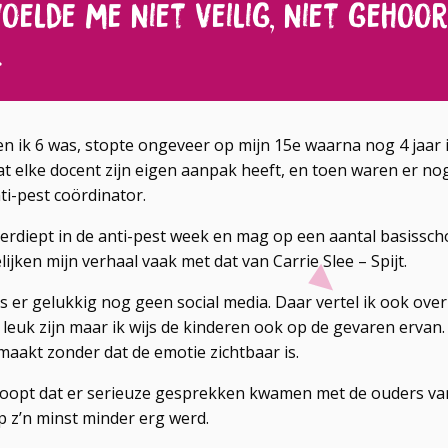
voelde me niet veilig, niet gehoo
.
n ik 6 was, stopte ongeveer op mijn 15e waarna nog 4 jaar i
dat elke docent zijn eigen aanpak heeft, en toen waren er no
ti-pest coördinator.
verdiept in de anti-pest week en mag op een aantal basissch
ijken mijn verhaal vaak met dat van Carrie Slee – Spijt.
s er gelukkig nog geen social media. Daar vertel ik ook over 
 leuk zijn maar ik wijs de kinderen ook op de gevaren ervan.
aakt zonder dat de emotie zichtbaar is.
gehoopt dat er serieuze gesprekken kwamen met de ouders va
p z’n minst minder erg werd.