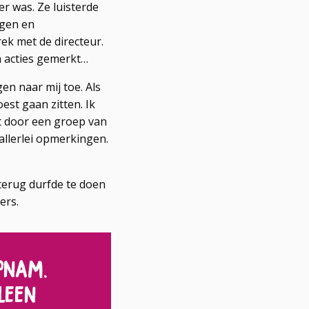
r was. Ze luisterde
agen en
ek met de directeur.
jn acties gemerkt…
n naar mij toe. Als
est gaan zitten. Ik
t door een groep van
 allerlei opmerkingen.
 terug durfde te doen
ers.
pnam.
leen