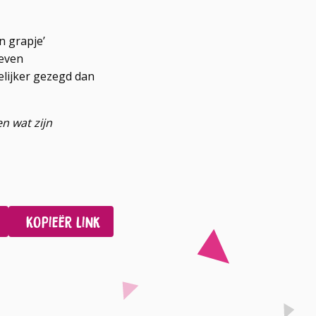
n grapje’
geven
elijker gezegd dan
en wat zijn
Kopieër link