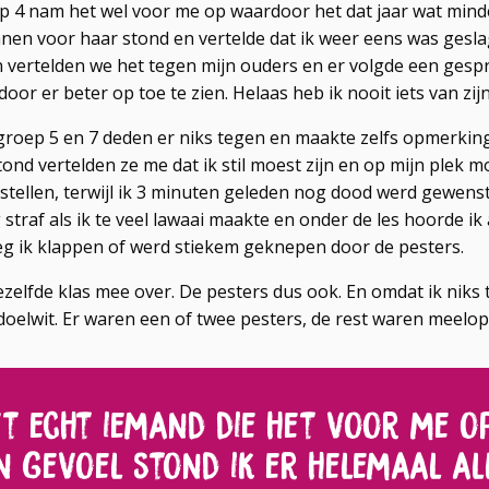
p 4 nam het wel voor me op waardoor het dat jaar wat minde
anen voor haar stond en vertelde dat ik weer eens was gesl
 vertelden we het tegen mijn ouders en er volgde een gespr
door er beter op toe te zien. Helaas heb ik nooit iets van zi
groep 5 en 7 deden er niks tegen en maakte zelfs opmerkinge
tond vertelden ze me dat ik stil moest zijn en op mijn plek mo
stellen, terwijl ik 3 minuten geleden nog dood werd gewens
 straf als ik te veel lawaai maakte en onder de les hoorde ik
eeg ik klappen of werd stiekem geknepen door de pesters.
dezelfde klas mee over. De pesters dus ook. En omdat ik niks
doelwit. Er waren een of twee pesters, de rest waren meelop
et echt iemand die het voor me o
n gevoel stond ik er helemaal al