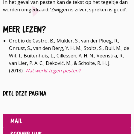
In het geval van pesten kan de tekst op het tegeltje dan
worden omgedraaid: ‘Zwijgen is zilver, spreken is goud’.
Meer lezen?
Orobio de Castro, B., Mulder, S., van der Ploeg, R.,
Onrust, S., van den Berg, Y. H. M., Stoltz, S., Buil, M., de
Wit, I., Buitenhuis, L., Cillessen, A. H. N., Veenstra, R.,
van Lier, P. A. C., Deković, M., & Scholte, R. H. J.
(2018).
Wat werkt tegen pesten?
Deel deze pagina
Deel
op
Deel
Facebook
op
Mail
LinkedIn
Kopieër link