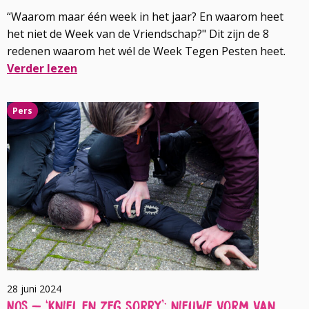
“Waarom maar één week in het jaar? En waarom heet
het niet de Week van de Vriendschap?" Dit zijn de 8
redenen waarom het wél de Week Tegen Pesten heet.
Verder lezen
Lees
Pers
meer
over
28 juni 2024
NOS – ‘Kniel en zeg sorry’: nieuwe vorm van